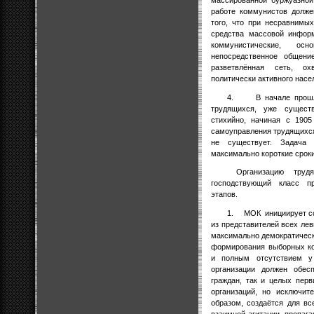
массированной буржуазной
работе коммунистов долже
того, что при несравнимы
средства массовой инфор
коммунистические, о
непосредственное общени
разветвлённая сеть, о
политически активного насе
4.
В начале прош
трудящихся, уже сущест
стихийно, начиная с 1905
самоуправления трудящихся
не существует. Задач
максимально короткие сроки
Организацию труд
господствующий класс пр
этапов.
1.
МОК
инициирует с
из представителей всех лев
максимально демократическ
формирования выборных ко
и полным отсутствием у
организации должен обес
граждан, так и целых пер
организаций, но исключит
образом, создаётся для в