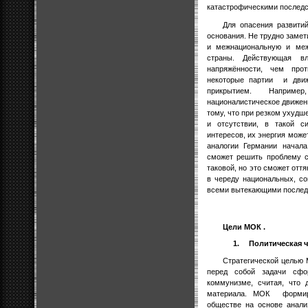
катастрофическими последс
Для опасения развити
основания. Не трудно заме
и межнациональную и меж
страны. Действующая вл
напряжённости, чем про
некоторые партии
и дви
прикрытием. Наприме
националистическое движени
тому, что при резком ухудш
и отсутствии, в такой с
интересов, их энергия може
аналогии Германии начала
сможет решить проблему с
таковой, но это сможет отт
в череду национальных, с
всеми вытекающими послед
Цели МОК .
1.
Политическая ч
Стратегической цель
перед собой задачи сфор
коммунизме, считая, что 
материала. МОК
форми
обществе на основе анали