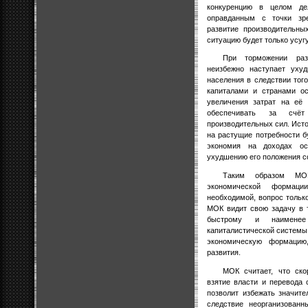
конкуренцию в целом де
оправданным с точки зр
развитие производительны
ситуацию будет только усуг
При торможении раз
неизбежно наступает уху
населения в следствии тог
капиталами и странами ос
увеличения затрат на её 
обеспечивать за счё
производительных сил. Исто
на растущие потребности б
экономия на доходах ос
ухудшению его положения 
Таким образом МОК
экономической формаци
необходимой, вопрос только
МОК видит свою задачу в 
быстрому и наименее
капиталистической системы
экономическую формацию
развития.
МОК считает, что ско
взятие власти и перевода 
позволит избежать значит
следствие неорганизован