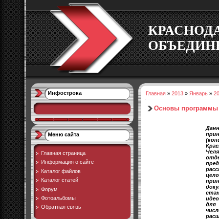
КРАСНОД
ОБЪЕДИН
Инфострока
Главная
»
2013
»
Январь
»
2
Основы программы 
Да
при
Меню сайта
(кон
Кр
Чел
Главная страница
отд
Информация о сайте
пре
рас
Каталог файлов
цел
Каталог статей
пр
до
Форум
ста
Фотоальбомы
иде
дл
Обратная связь
числ
рас