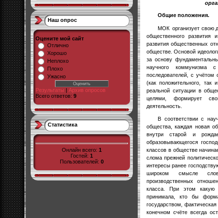
орга
Общие положения.
Наш опрос
МОК
организует свою 
общественного развития и
Оцените мой сайт
развития общественных от
Отлично
обществе. Основой идеоло
Хорошо
за основу фундаментальны
Неплохо
научного коммунизма с
Плохо
последователей, с учётом 
Ужасно
(как положительного, так 
Результаты
|
Архив опросов
реальной ситуации в обще
Всего ответов:
9
целями, формирует сво
деятельность.
В соответствии с нау
Статистика
общества, каждая новая о
внутри старой и рожда
образовывающегося господ
Онлайн всего:
1
классов в обществе начина
Гостей:
1
слома прежней политическ
Пользователей:
0
интересы ранее господству
широком смысле слов
производственных отноше
класса. При этом какую
принимала, кто бы форм
государством, фактическая 
конечном счёте всегда ос