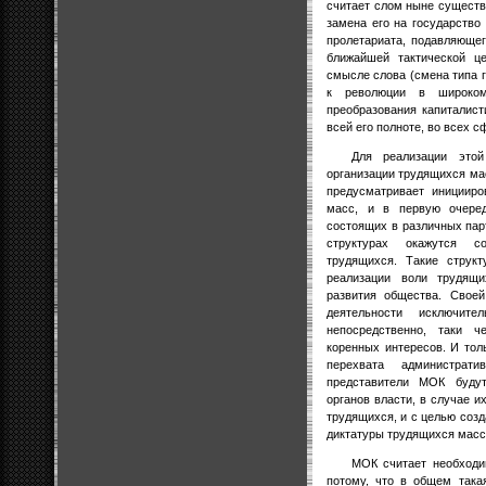
считает слом ныне существ
замена его на государство
пролетариата, подавляющег
ближайшей тактической 
смысле слова (смена типа г
к революции в широком
преобразования капиталис
всей его полноте, во всех 
Для реализации это
организации трудящихся ма
предусматривает иницииро
масс, и в первую очеред
состоящих в различных парт
структурах окажутся с
трудящихся. Такие струк
реализации воли трудящ
развития общества. Свое
деятельности исключит
непосредственно, таки ч
коренных интересов. И тол
перехвата администрат
представители МОК будут
органов власти, в случае 
трудящихся, и с целью созд
диктатуры трудящихся масс
МОК считает необходи
потому, что в общем така