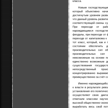
класса.
Новым господствующим
который объективно на
достигнутым уровнем разви
что данный уровень развити
соответствующей смены су
При переходе от рабов
нарождающимся господст
феодалы, при переходе от 
переходе от капитализма 
тот класс, который, как 
состоянии обеспечить д
производительных сил об
производительных сил 
невозможным на основе по
единственно возможным д
существования государс
непосредственный прои
концентрированно выража
преимущественно за счёт со
Именно нарождающийся
к власти в результате рев
установления его политичес
осуществляет свою дикта
отмечали классики научн
высокой общественно-экон
выработать весь свой пот