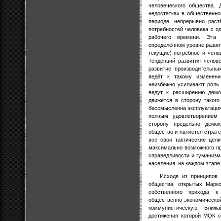
человеческого общества. 
недостатках в общественно
периоде, непрерывно раст
потребностей человека с о
рабочего времени. Эта
определённом уровне разви
текущие) потребности чело
Тенденций развития челов
развитие производительны
ведёт к такому изменени
неизбежно усиливают роль
ведут к расширению демок
движется в сторону таког
бессмысленна эксплуатация
полным удовлетворением 
сторону предельно демок
общество и является страте
все свои тактические цел
максимально возможного п
справедливости и гуманиз
населения, на каждом этапе 
Исходя из принципов 
общества, открытых Мар
собственного прихода 
общественно-экономичес
коммунистическую. Ближ
достижения которой МОК с