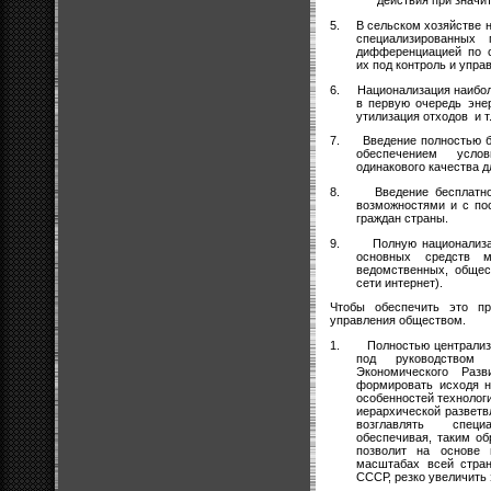
действия при значи
5.
В сельском хозяйстве 
специализированных
дифференциацией по с
их под контроль и упр
6.
Национализация наибо
в первую очередь энер
утилизация отходов
и 
7.
Введение полностью б
обеспечением усло
одинакового качества д
8.
Введение бесплатн
возможностями и с по
граждан страны.
9.
Полную национализа
основных средств м
ведомственных, общес
сети интернет).
Чтобы обеспечить это пр
управления обществом.
1.
Полностью централиз
под руководством е
Экономического Разв
формировать исходя н
особенностей технолог
иерархической разветв
возглавлять специ
обеспечивая, таким об
позволит на основе 
масштабах всей стран
СССР, резко увеличить