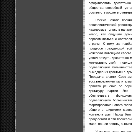
сформировать достаточно
общества, способный
уста
соответствующие его интер
Россия начала прошл
социалистической революц
находилась только в начале
класс, как будущий дом
образовываться и составл
страны. К тому же наибо
процессе гражданской во
исчерпал потенциал своего 
успел создать достаточно 
коллективистской псих
подавляющем большинстве
выходцев из крестьян с до
Передача власти Советам
восстановлением капитализ
принято решение об осущ
диктатуру партии. Это 
обеспечивать функцио
подавляющего большинств
формирование нового госп
общего с широкими масса
номенклатуры. Народ был
процессами и эти процессы
масс, пошли вспять, выливш
Учитывая этот печал