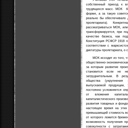
собственный приход к вл
трудящихся масс. МОК
б
форме, а за такую советск
реально бы обеспечивало 
пролетариата). Конкре
рассматриваться МОК, или
трансформируется, при под
качестве базиса, как по
Конституция РСФСР 1918 г
соответствии с марксистс
диктатуры пролетариата, о 
МОК исходит из того, ч
общественно-экономическа
за которым развитие прои
становится если не н
затруднительным. В резу
общества (укрупнения п
выпускаемой продукции, 
постоянно усложняется оп
от вложения капитал
капиталистического произ
развития товарных и фондо
настоящее время на этих 
превышающий стоимость вс
от которого ложится бреме
возможность получения пр
совокупности с затратам