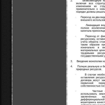
2.
Безвозмездную на
включая все структ
изменением их стру
применительно к нов
порядке должны решат
Переход на два вид
·
внешнего использов
Ликвидация вну
·
полное исключени
капитала приносяще
Переход от фи
·
ресурсному, остави
учёта оборота сто
таким образом пр
изначально в в
материальных ценно
трудовыми ресур
государственными у
3.
Введение монополии н
4.
Полную реальную и бе
природных ресурсов.
В случае необх
·
оставления ресурс
договора могут за
первичной пере
собственностью гос
Частные 
·
использовать зем
заключённых 
дифференциальн
мониторинга качес