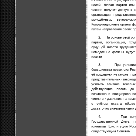
взаимной агитации, пропаг
целей. Любая партия или
членов получит доступ к 
организации представител
молодёжных, ветеранск
Координационные органы фо
путём направления своих п
2.
На основе этой ор
партий, организаций, тр
будущей власти трудящих
немедленно должны будут 
власти.
3.
При условии
большинства левых сил Росс
её поддержки не сможет пра
представительных (законод
усилить влияние теневых
действующие, вплоть до 
возможно и инициирование
числе и к давлению на вла
с учётом охвата общест
достаточно значительными 
4.
При пол
Государственной Думе, п
изменить Конституцию Рос
существующим Советам.