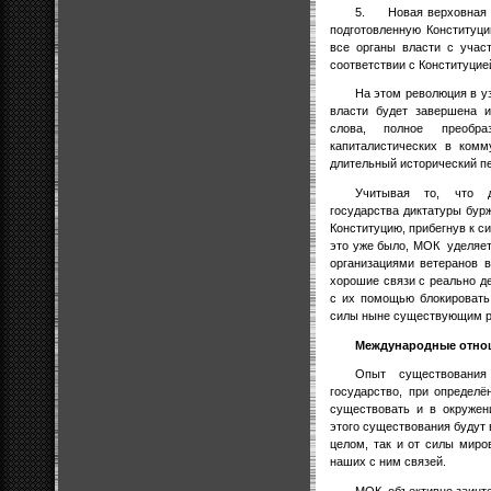
5.
Новая верховная 
подготовленную Конституц
все органы власти с учас
соответствии с Конституцие
На этом революция в у
власти будет завершена 
слова, полное преобра
капиталистических в комм
длительный исторический п
Учитывая то, что д
государства диктатуры бу
Конституцию, прибегнув к с
это уже было, МОК
уделяе
организациями ветеранов 
хорошие связи с реально 
с их помощью блокировать
силы ныне существующим ре
Международные отно
Опыт существования
государство, при определ
существовать и в окружен
этого существования будут 
целом, так и от силы миро
наших с ним связей.
МОК
объективно заинт