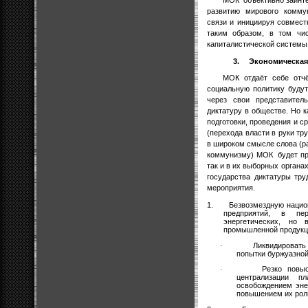
развитию мирового комму
связи и инициируя совмест
таким образом, в том чис
капиталистической системы
3.
Экономическая 
МОК отдаёт себе отчё
социальную политику буду
через свои представител
диктатуру в обществе. Но к
подготовки, проведения и с
(перехода власти в руки тр
в широком смысле слова (ра
коммунизму) МОК
будет п
так и в их выборных органа
государства диктатуры тр
мероприятия.
1.
Безвозмездную наци
предприятий, в пе
энергетических, н
промышленной продукци
Ликвидировать
·
попытки буржуазной
Резко повы
·
централизации п
освобождением эн
повышением их рол