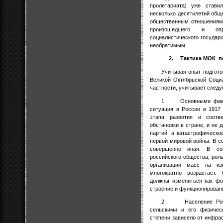
пролетариата) уже стави
несколько десятилетий общ
общественным отношениям.
произошедшего и оп
социалистического государс
необратимым.
2.
Тактика МОК
п
Учитывая опыт подгото
Великой Октябрьской Соци
частности, учитывает след
1.
Основными фак
ситуация в России в 1917
этапа развития и соотве
обстановки в стране, и не
партий, а катастрофическо
первой мировой войны. В 
совершенно иная. В со
российского общества, рол
организации масс на из
многократно возрастает.
должны измениться как фо
строение и функционирова
2.
Население Ро
сельскими и его физичес
степени зависело от инфра