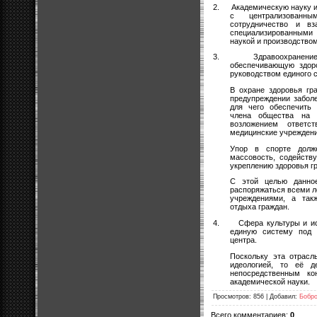
2.
Академическую науку и
с централизованны
сотрудничество и вз
специализированными 
наукой и производством
3.
Здравоохранени
обеспечивающую здоро
руководством единого 
В охране здоровья гр
предупреждении забол
для чего обеспечить 
члена общества на 
возложением ответс
медицинские учреждени
Упор в спорте долж
массовость, содейств
укреплению здоровья г
С этой целью данно
распоряжаться всеми 
учреждениями, а так
отдыха граждан.
4.
Сфера культуры и и
единую систему под 
центра.
Поскольку эта отрасл
идеологией, то её д
непосредственным ко
академической науки.
Просмотров
: 856 |
Добавил
:
Бобр
Всего комментариев
:
0