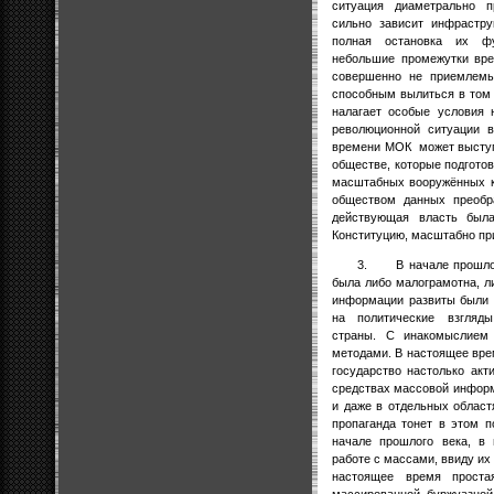
ситуация диаметрально п
сильно зависит инфрастру
полная остановка их фу
небольшие промежутки вре
совершенно не приемлемы
способным вылиться в том 
налагает особые условия
революционной ситуации 
времени МОК
может выступ
обществе, которые подготов
масштабных вооружённых ко
обществом данных преобра
действующая власть была
Конституцию, масштабно при
3.
В начале прошло
была либо малограмотна, л
информации развиты были 
на политические взгляд
страны. С инакомыслием 
методами. В настоящее вре
государство настолько акт
средствах массовой информа
и даже в отдельных област
пропаганда тонет в этом п
начале прошлого века, в 
работе с массами, ввиду их
настоящее время простая